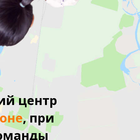
ий центр
оне
, при
оманды