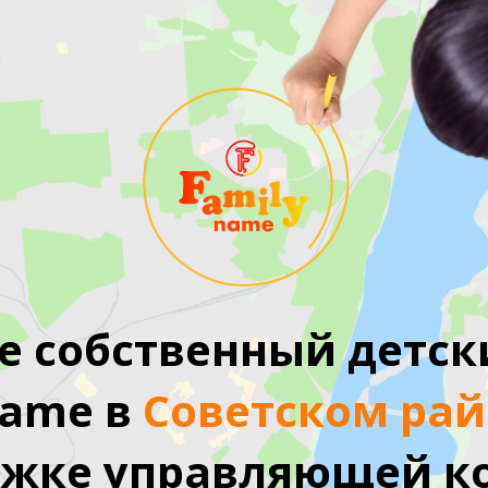
е собственный детск
name в
Советском рай
ржке управляющей к