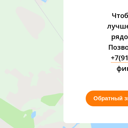
Чтоб
лучше
рядо
Позв
+7(9
фи
Обратный з