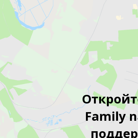
Откройт
Family 
подде