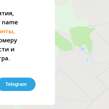
ятия,
y name
ианты
.
омеру
сти и
ра.
Telegram